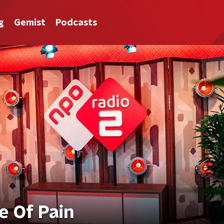
g
Gemist
Podcasts
 Of Pain