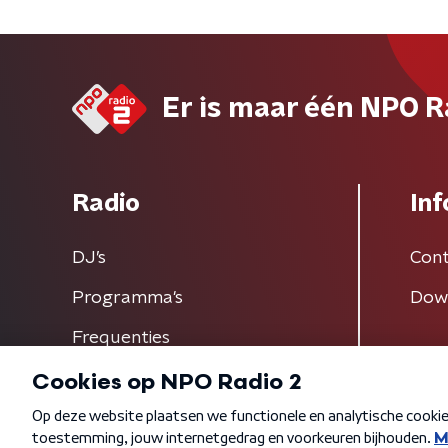
Er is maar één NPO R
Radio
Inf
DJ’s
Cont
Programma's
Dow
Frequenties