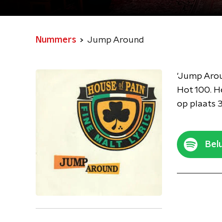
Nummers
Jump Around
'Jump Aroun
Hot 100. He
op plaats 3
Belu