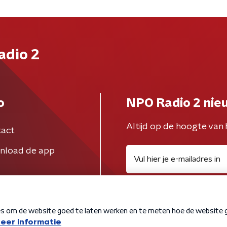
adio 2
o
NPO Radio 2 nie
Altijd op de hoogte van 
act
nload de app