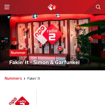
Nummer
Fakin' It - Simon & Garfunkel
Nummers
Fakin' It