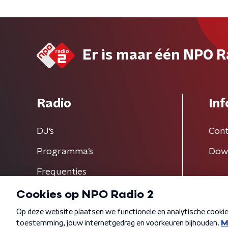
Er is maar één NPO R
Radio
Inf
DJ’s
Cont
Programma's
Dow
Frequenties