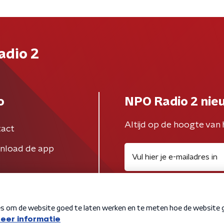
adio 2
o
NPO Radio 2 nie
Altijd op de hoogte van 
act
nload de app