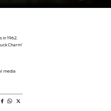
 in 1962.
Luck Charm'
al media