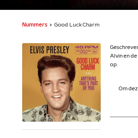
Nummers
Good Luck Charm
Geschreven
Alvin en d
op.
Om deze