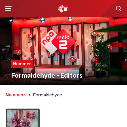
Nummer
Formaldehyde - Editors
Nummers
Formaldehyde