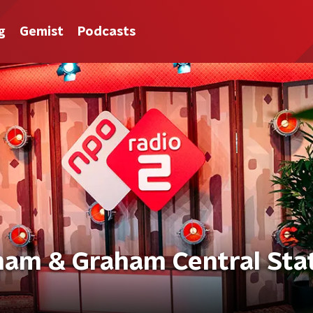
g
Gemist
Podcasts
aham & Graham Central Sta