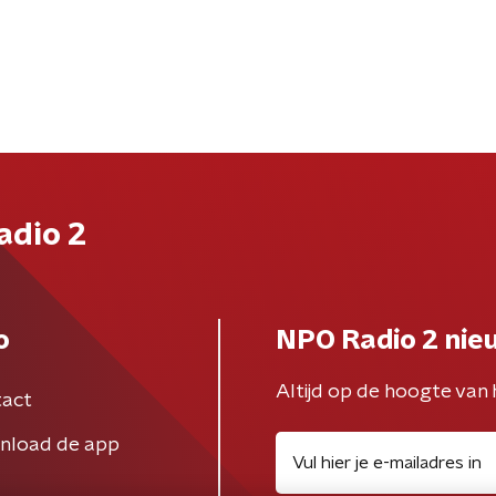
adio 2
o
NPO Radio 2 nie
Altijd op de hoogte van 
act
nload de app