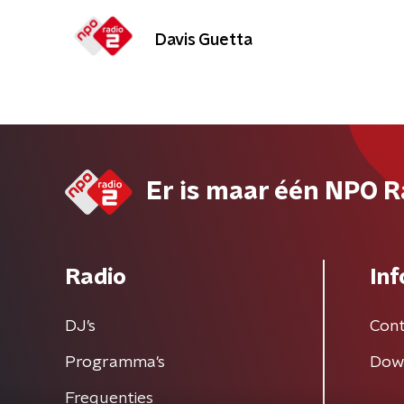
Davis Guetta
Er is maar één NPO R
Radio
Inf
DJ’s
Cont
Programma's
Dow
Frequenties