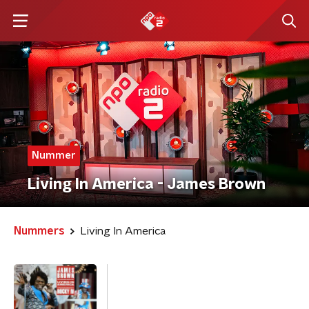
Nummer
Living In America - James Brown
Nummers
Living In America