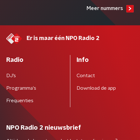
Meer nummers
Er is maar één NPO Radio 2
Radio
Info
DJ’s
Contact
Programma's
Download de app
Frequenties
NPO Radio 2 nieuwsbrief