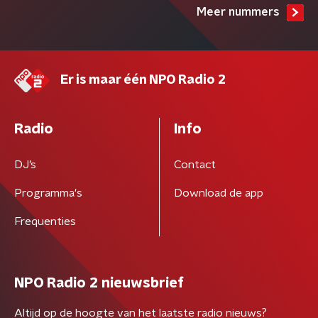
Meer nummers
Er is maar één NPO Radio 2
Radio
Info
DJ’s
Contact
Programma's
Download de app
Frequenties
NPO Radio 2 nieuwsbrief
Altijd op de hoogte van het laatste radio nieuws?