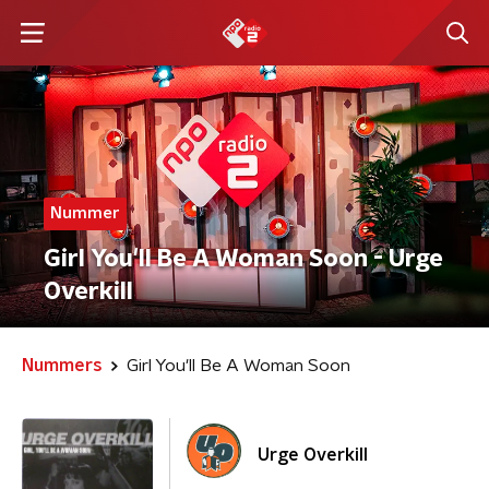
Nummer
Girl You'll Be A Woman Soon - Urge
Overkill
Nummers
Girl You'll Be A Woman Soon
Urge Overkill