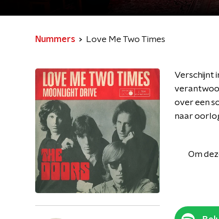
Nummers
Love Me Two Times
Verschijnt 
verantwoor
over een so
naar oorlo
Om deze