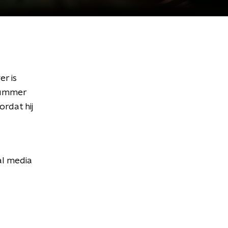
er is
nummer
ordat hij
al media