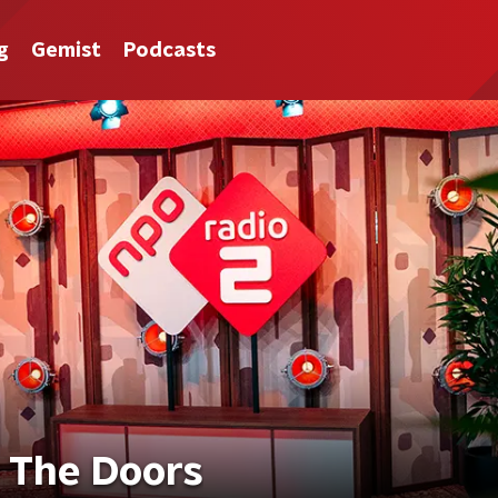
g
Gemist
Podcasts
 The Doors