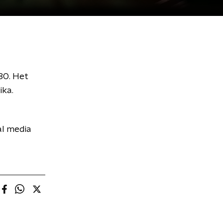
980. Het
ika.
al media