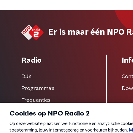
Er is maar één NPO R
Radio
Inf
DJ’s
Cont
Programma's
Dow
Frequenties