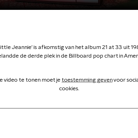
Little Jeannie' is afkomstig van het album 21 at 33 uit 1
andde de derde plek in de Billboard pop chart in Amer
 video te tonen moet je
toestemming geven
voor soci
cookies.