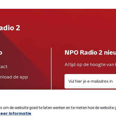
adio 2
o
NPO Radio 2 nie
Altijd op de hoogte van 
act
nload de app