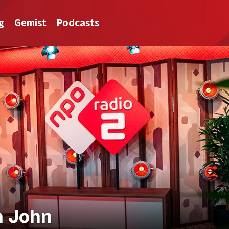
g
Gemist
Podcasts
on John