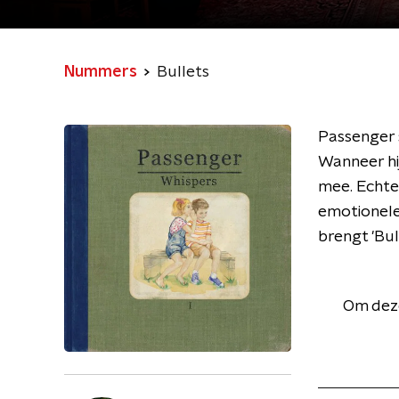
Nummers
Bullets
Passenger s
Wanneer hi
mee. Echte
emotionele
brengt 'Bul
Om deze