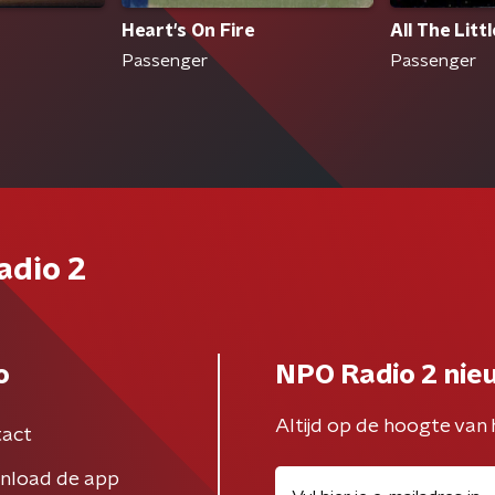
Heart's On Fire
All The Litt
Passenger
Passenger
adio 2
o
NPO Radio 2 nie
Altijd op de hoogte van 
act
nload de app