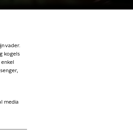
jn vader.
g kogels
 enkel
senger,
al media