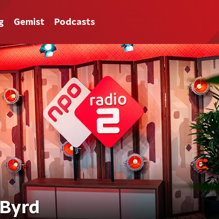
g
Gemist
Podcasts
 Byrd