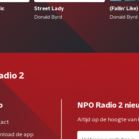
ic
Street Lady
(Fallin' Lik
Donald Byrd
Donald Byrd
adio 2
o
NPO Radio 2 nie
Altijd op de hoogte van 
act
nload de app