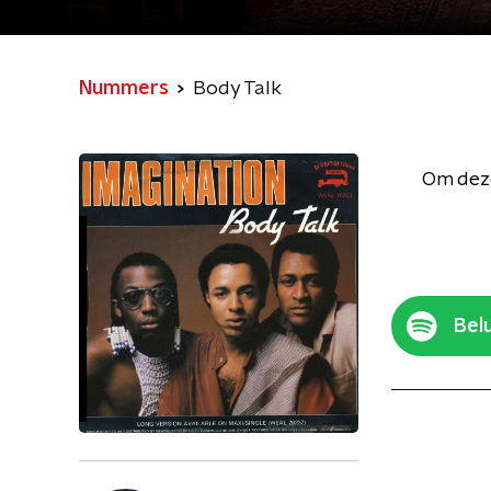
Nummers
Body Talk
Om deze
Belu