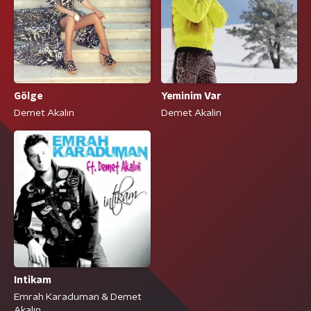
Yeminim Var
Gölge
Demet Akalin
Demet Akalın
Intikam
Emrah Karaduman & Demet
Akalın