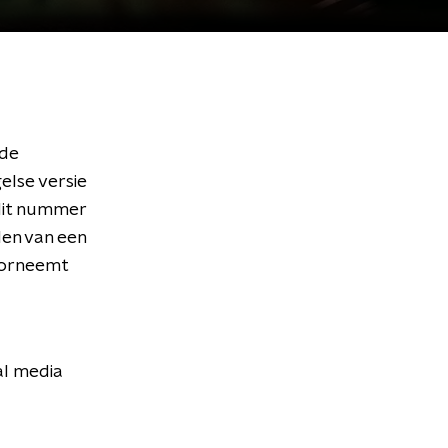
 de
else versie
 dit nummer
len van een
voorneemt
al media