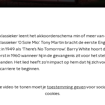
 klassieker leent het akkoordenschema min of meer van
klassieker 'O Sole Mio'. Tony Martin bracht de eerste Eng
t in 1949 als 'There's No Tomorrow'. Barry White hoort
rst in 1960 wanneer hij in de gevangenis zit voor het ste
anden. Het lied heeft zo'n impact op hem dat hij zich 
carriere te beginnen.
 video te tonen moet je
toestemming geven
voor soci
cookies.