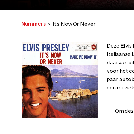
Nummers
It's Now Or Never
Deze Elvis
Italiaanse 
daarvan ui
voor het ee
paar autob
een muziek
Om deze