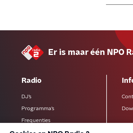
Er is maar één NPO R
Radio
Inf
DJ’s
Cont
Programma's
Dow
Frequenties