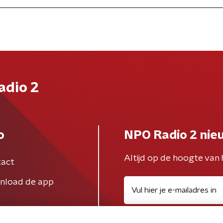
adio 2
o
NPO Radio 2 nie
Altijd op de hoogte van 
act
nload de app