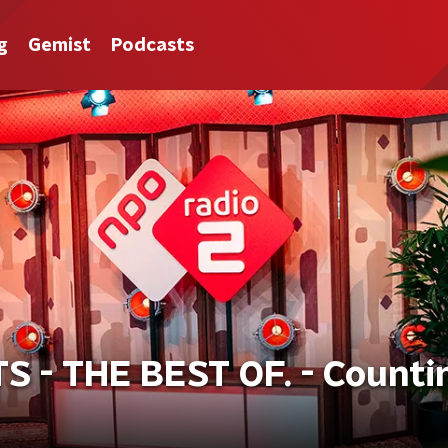
g
Gemist
Podcasts
 - THE BEST OF. - Counti