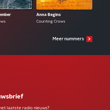
ember
Anna Begins
ows
Counting Crows
Meer nummers
uwsbrief
het laatste radio nieuws?