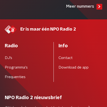
Meer nummers
Er is maar één NPO Radio 2
Radio
Info
DJ’s
Contact
Programma's
Download de app
Frequenties
NPO Radio 2 nieuwsbrief