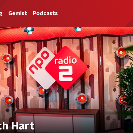
g
Gemist
Podcasts
th Hart