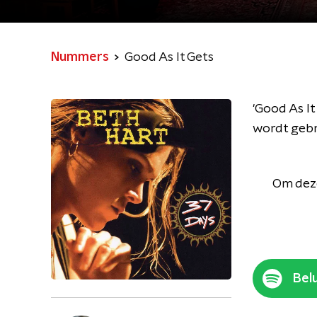
Nummers
Good As It Gets
'Good As I
wordt gebr
Om deze
Belu