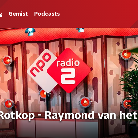
g
Gemist
Podcasts
otkop - Raymond van het