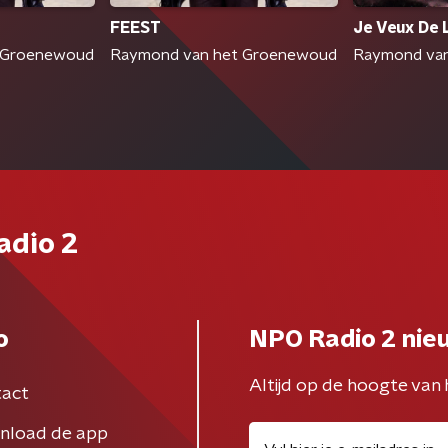
FEEST
Je Veux De 
 Groenewoud
Raymond van het Groenewoud
Raymond va
adio 2
o
NPO Radio 2 nie
Altijd op de hoogte van 
act
nload de app