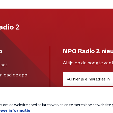
adio 2
o
NPO Radio 2 nie
Altijd op de hoogte van 
act
nload de app