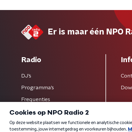
Er is maar één NPO R
Radio
Inf
DJ’s
Cont
Programma's
Dow
Frequenties