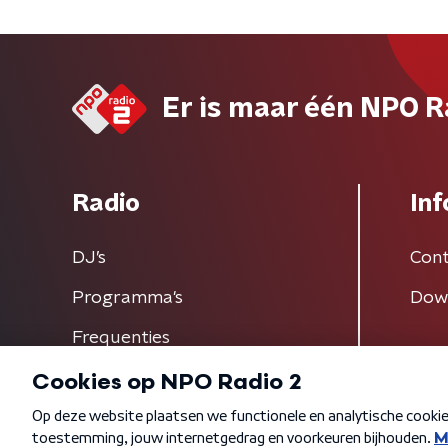
Er is maar één NPO R
Radio
Inf
DJ’s
Cont
Programma's
Dow
Frequenties