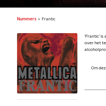
Nummers
Frantic
'Frantic' 
over het te
alcoholpro
Om deze