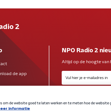
adio 2
o
NPO Radio 2 nie
Altijd op de hoogte van 
act
nload de app