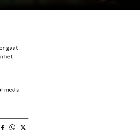
er gaat
n het
al media