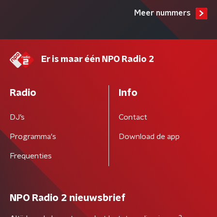
Meer nummers
Er is maar één NPO Radio 2
Radio
Info
DJ’s
Contact
Programma's
Download de app
Frequenties
NPO Radio 2 nieuwsbrief