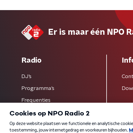
Er is maar één NPO R
Radio
Inf
DJ’s
Cont
Programma's
Dow
Frequenties