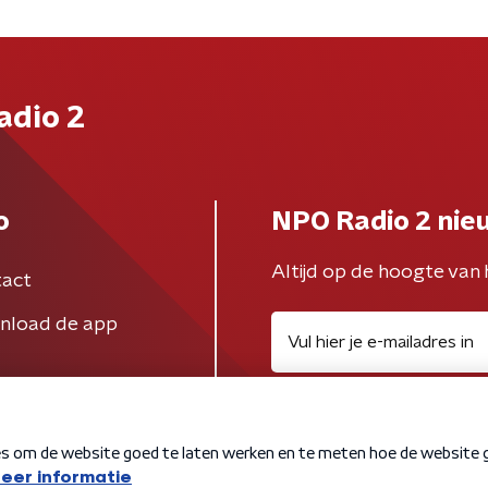
adio 2
o
NPO Radio 2 nie
Altijd op de hoogte van 
act
nload de app