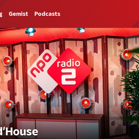
g
Gemist
Podcasts
d'House