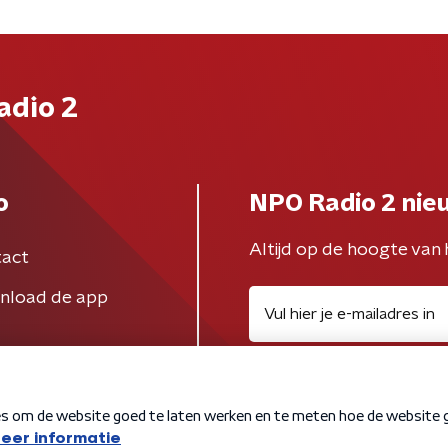
adio 2
o
NPO Radio 2 nie
Altijd op de hoogte van 
act
nload de app