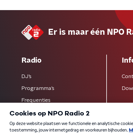
Er is maar één NPO R
Radio
Inf
DJ’s
Cont
Programma's
Dow
Frequenties