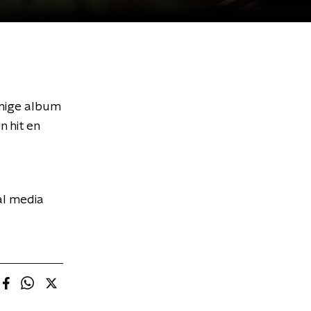
amige album
 hit en
al media