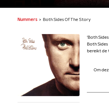
Nummers
Both Sides Of The Story
'Both Sides
Both Sides
bereikt de t
Om deze