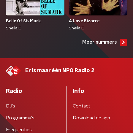
Belle Of St. Mark
A Love Bizarre
Sheila E.
Sheila E.
Meer nummers
Er is maar één NPO Radio 2
Radio
Info
DJ’s
Contact
Programma's
Download de app
Frequenties