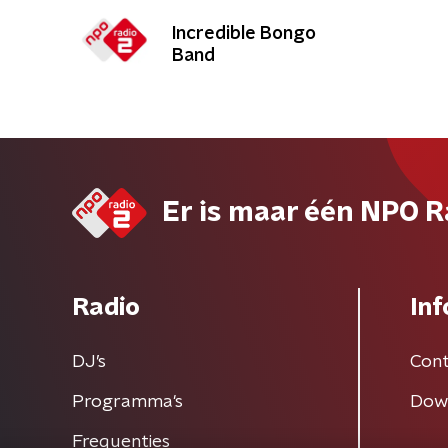
Incredible Bongo
Band
Er is maar één NPO R
Radio
Inf
DJ’s
Cont
Programma's
Dow
Frequenties