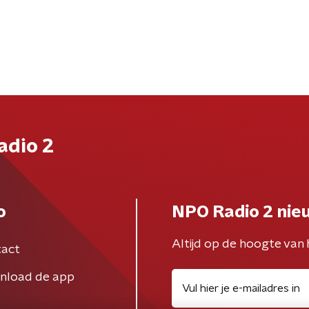
adio 2
o
NPO Radio 2 nie
Altijd op de hoogte van 
act
nload de app