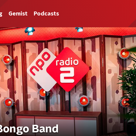
g
Gemist
Podcasts
 Bongo Band