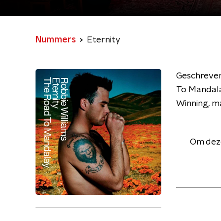
Nummers
Eternity
Geschreven
To Mandalay
Winning, m
Om deze