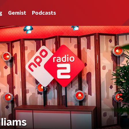
g
Gemist
Podcasts
lliams