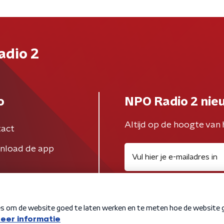
adio 2
o
NPO Radio 2 nie
Altijd op de hoogte van 
act
nload de app