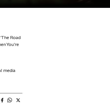
 'The Road
hen You're
al media