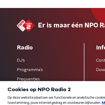
Er is maar één NPO R
Radio
Inf
DJ’s
Cont
Programma's
Dow
Frequenties