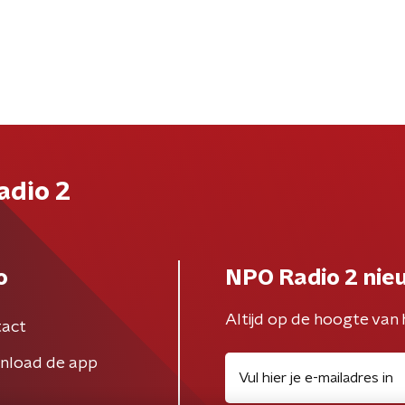
adio 2
o
NPO Radio 2 nie
Altijd op de hoogte van 
act
nload de app