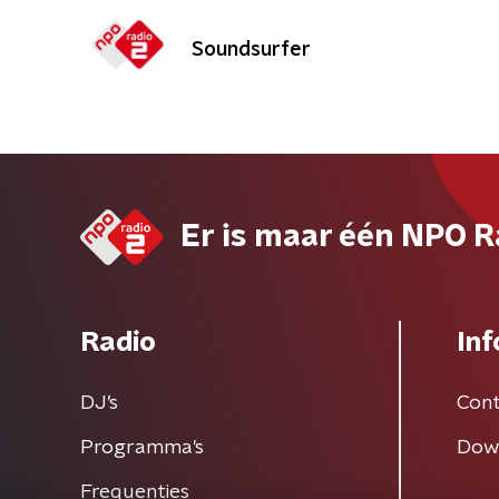
Soundsurfer
Er is maar één NPO R
Radio
Inf
DJ’s
Cont
Programma's
Dow
Frequenties