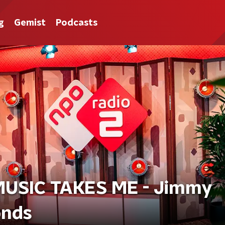
g
Gemist
Podcasts
MUSIC TAKES ME - Jimmy
onds