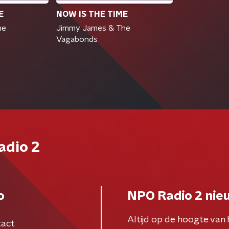
E
NOW IS THE TIME
he
Jimmy James & The
Vagabonds
adio 2
o
NPO Radio 2 nie
Altijd op de hoogte van 
act