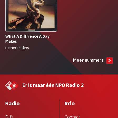
What A Diff'rence A Day
Makes
Esther Phillips
Meer nummers
Er is maar één NPO Radio 2
Radio
Info
DJ’s
Contact