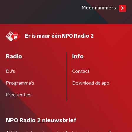
Meer nummers
Er is maar één NPO Radio 2
Radio
Info
DJ’s
Contact
Programma's
Download de app
Frequenties
NPO Radio 2 nieuwsbrief