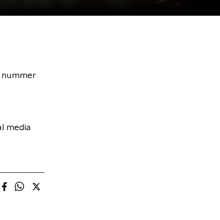
le nummer
al media