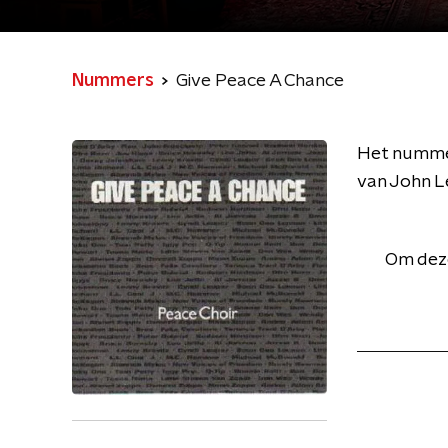
Nummers
Give Peace A Chance
Het nummer 
van John L
Om deze