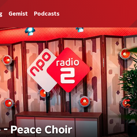
g
Gemist
Podcasts
 - Peace Choir