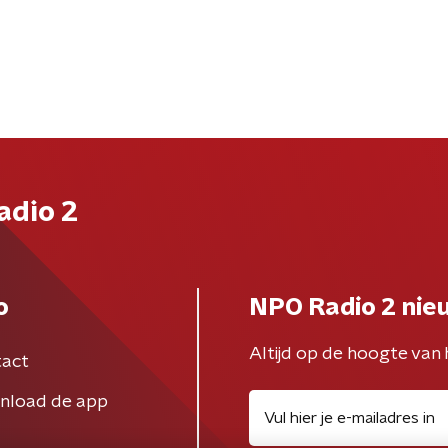
adio 2
o
NPO Radio 2 nie
Altijd op de hoogte van 
act
nload de app