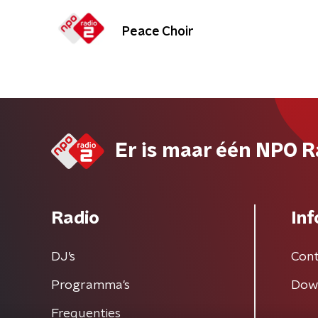
Peace Choir
Er is maar één NPO R
Radio
Inf
DJ’s
Cont
Programma's
Dow
Frequenties