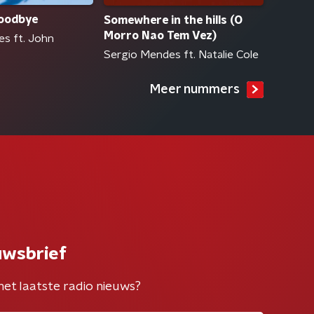
Goodbye
Somewhere in the hills (O
Morro Nao Tem Vez)
s ft. John
Sergio Mendes ft. Natalie Cole
Meer nummers
uwsbrief
het laatste radio nieuws?