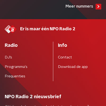
Meer nummers
Er is maar één NPO Radio 2
Radio
Info
DJ’s
Contact
Programma's
Download de app
Frequenties
NPO Radio 2 nieuwsbrief