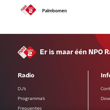
Palmbomen
Er is maar één NPO R
Radio
Inf
DJ’s
Cont
Programma's
Dow
Frequenties