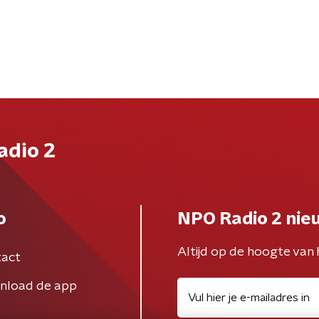
adio 2
o
NPO Radio 2 nie
Altijd op de hoogte van 
act
nload de app