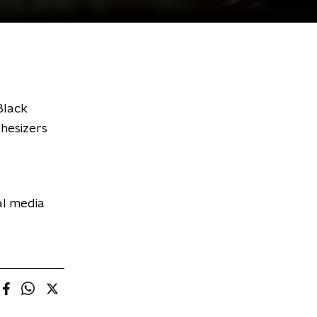
Black
thesizers
al media