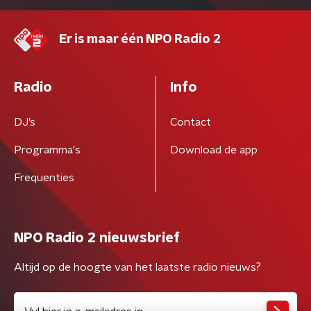
Er is maar één NPO Radio 2
Radio
Info
DJ’s
Contact
Programma's
Download de app
Frequenties
NPO Radio 2 nieuwsbrief
Altijd op de hoogte van het laatste radio nieuws?