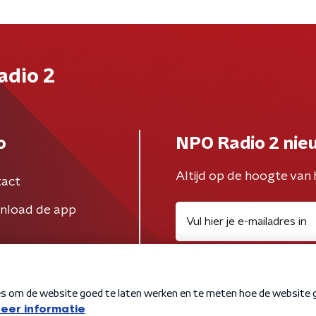
adio 2
o
NPO Radio 2 nie
Altijd op de hoogte van 
act
nload de app