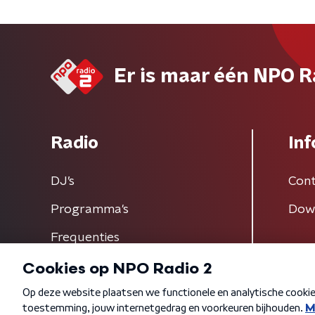
Er is maar één NPO R
Radio
Inf
DJ’s
Cont
Programma's
Dow
Frequenties