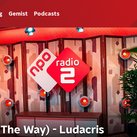
g
Gemist
Podcasts
 The Way) - Ludacris