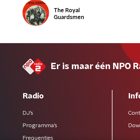
The Royal
Guardsmen
Er is maar één NPO R
Radio
Inf
DJ’s
Cont
Programma's
Dow
Frequenties