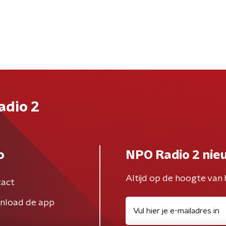
adio 2
o
NPO Radio 2 nie
Altijd op de hoogte van 
act
nload de app