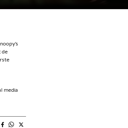
'Snoopy's
t de
erste
al media