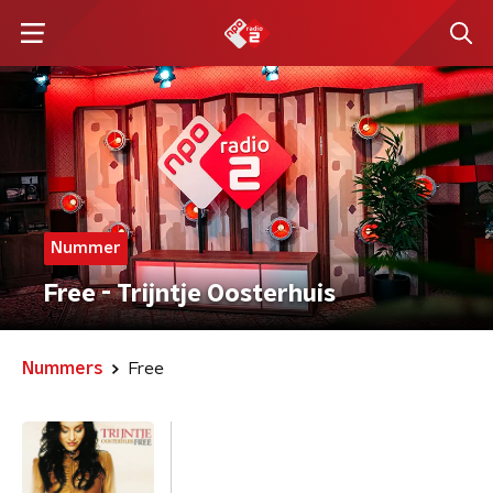
Nummer
Free - Trijntje Oosterhuis
Nummers
Free