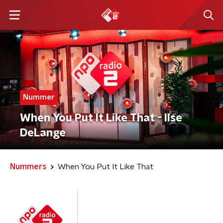
Nummer
When You Put It Like That - Ilse
DeLange
Nummers
When You Put It Like That