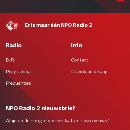
Er is maar één NPO Radio 2
Radio
Info
DJ’s
Contact
Programma's
Download de app
Frequenties
NPO Radio 2 nieuwsbrief
Altijd op de hoogte van het laatste radio nieuws?