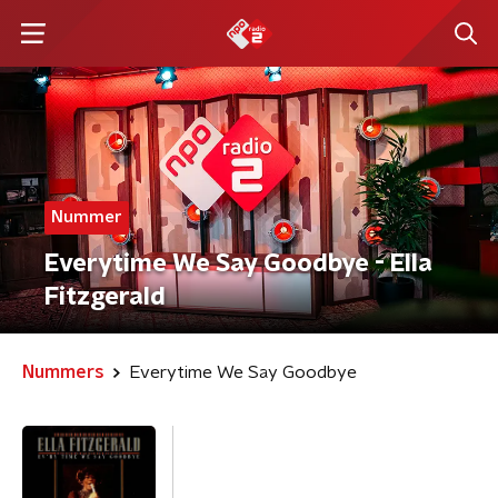
Nummer
Everytime We Say Goodbye - Ella
Fitzgerald
Nummers
Everytime We Say Goodbye