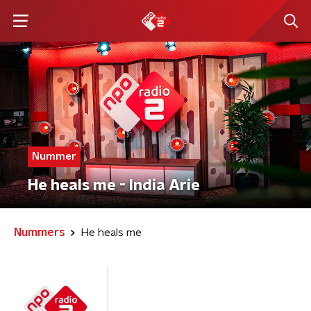
Nummer
He heals me - India Arie
Nummers
He heals me