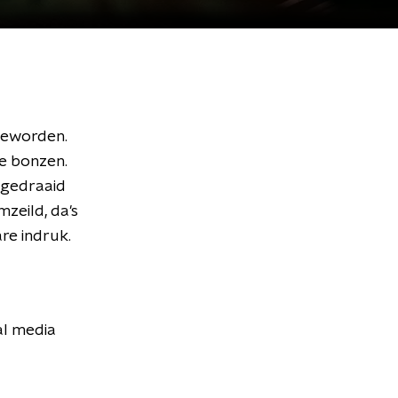
 geworden.
te bonzen.
 gedraaid
zeild, da's
re indruk.
al media