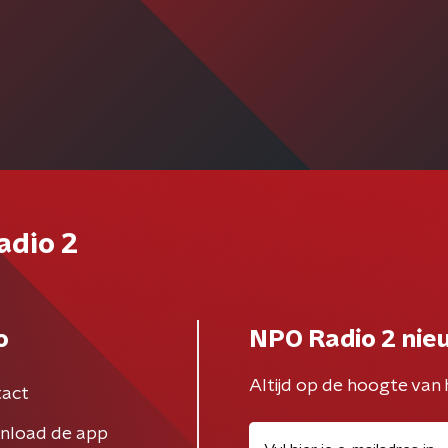
adio 2
o
NPO Radio 2 nie
Altijd op de hoogte van 
act
nload de app