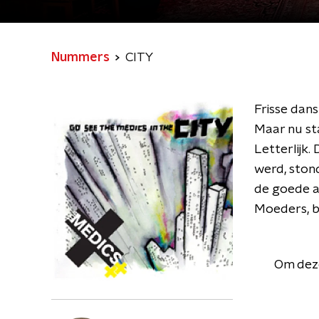
Nummers
CITY
Frisse dan
Maar nu st
Letterlijk
werd, stond
de goede a
Moeders, be
Om deze