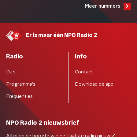
Meer nummers
Er is maar één NPO Radio 2
Radio
Info
DJ’s
Contact
Programma's
Download de app
Frequenties
NPO Radio 2 nieuwsbrief
Altijd op de hoogte van het laatste radio nieuws?