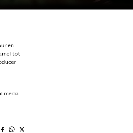
our en
Hamel tot
roducer
al media