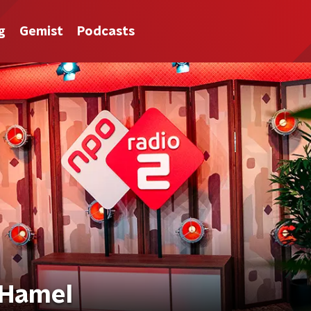
g
Gemist
Podcasts
 Hamel