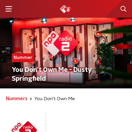
Nummer
You Don't Own Me - Dusty
Springfield
Nummers
You Don't Own Me