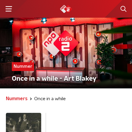
Nummer
Once in a while - Art Blakey
Nummers
Once in a while